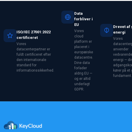
Data
forbliver i
EU
Drevet af
Vores
ISO/IEC 27001:2022
energi
cloud
certificeret
Vores
platform er
Vores
datacenter
placeret i
datacenterpartner er
anvender
europæiske
fuldt certificeret efter
vedvarend
datacentre.
den internationale
energi — di
Dine data
standard for
adgangskon
forlader
informationssikkerhed.
kører på et 
aldrig EU —
fundament.
og er altid
underlagt
GDPR.