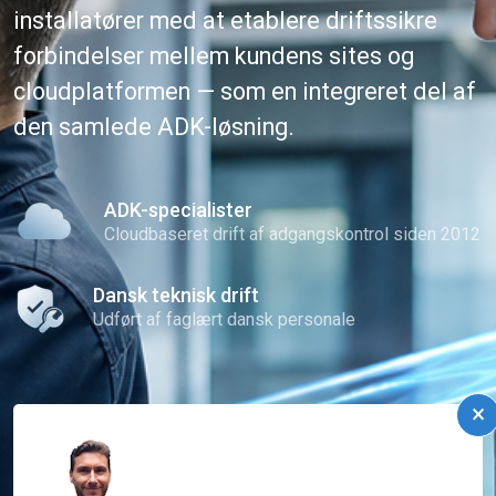
installatører med at etablere driftssikre
forbindelser mellem kundens sites og
cloudplatformen — som en integreret del af
den samlede ADK-løsning.
ADK-specialister
Cloudbaseret drift af adgangskontrol siden 2012
Dansk teknisk drift
Udført af faglært dansk personale
×