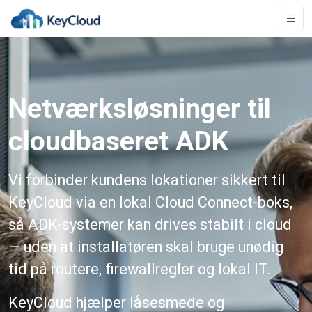
Netværksløsninger til
cloudbaseret ADK
Vi forbinder kundens lokationer sikkert til
KeyCloud via en lokal Cloud Connect-boks,
så ADK-systemer kan drives stabilt i cloud
— uden at installatøren skal bruge unødig
tid på routere, firewallregler og lokal IT.
KeyCloud hjælper låsesmede og