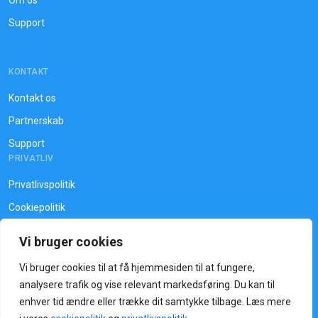
Om os
Support
KONTAKT
Dit navn
Kontakt os
Partnerskab
Support
Din e-mail
PRIVATLIV
Privatlivspolitik
Cookiepolitik
Dit telefonnummer
Vi bruger cookies
Vi bruger cookies til at få hjemmesiden til at fungere,
analysere trafik og vise relevant markedsføring. Du kan til
enhver tid ændre eller trække dit samtykke tilbage. Læs mere
Copyright © KeyCloud 2026. All rights reserved.