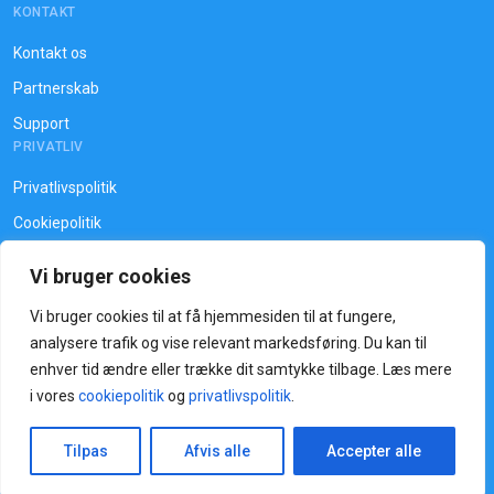
KONTAKT
Dit navn
Kontakt os
Partnerskab
Support
Din e-mail
PRIVATLIV
Privatlivspolitik
Cookiepolitik
Dit telefonnummer
Vi bruger cookies
Vi bruger cookies til at få hjemmesiden til at fungere,
analysere trafik og vise relevant markedsføring. Du kan til
enhver tid ændre eller trække dit samtykke tilbage. Læs mere
Copyright © KeyCloud 2026. All rights reserved.
i vores
cookiepolitik
og
privatlivspolitik
.
Skriv til os
Tilpas
Afvis alle
Accepter alle