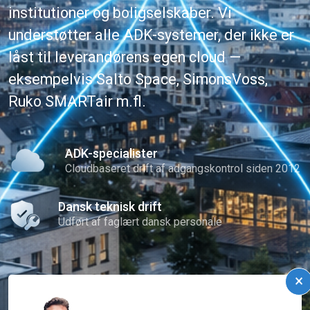
institutioner og boligselskaber. Vi
understøtter alle ADK-systemer, der ikke er
låst til leverandørens egen cloud —
eksempelvis Salto Space, SimonsVoss,
Ruko SMARTair m.fl.
ADK-specialister
Cloudbaseret drift af adgangskontrol siden 2012
Dansk teknisk drift
Udført af faglært dansk personale
×