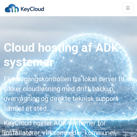
Cloud hosting af ADK-
systemer
Flyt adgangskontrollen fra lokal server til en
sikker cloudløsning med drift, backup,
overvågning og direkte teknisk support
samlet ét sted.
KeyCloud hoster ADK-systemer for
installatører, virksomheder, kommuner,