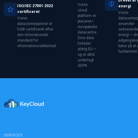
Drevet af
Vores
ISO/IEC 27001:2022
energi
cloud
certificeret
Vores
platform er
Vores
datacenter
placeret i
datacenterpartner er
anvender
europæiske
fuldt certificeret efter
vedvarend
datacentre.
den internationale
energi — di
Dine data
standard for
adgangskon
forlader
informationssikkerhed.
kører på et 
aldrig EU —
fundament.
og er altid
underlagt
GDPR.
SERVICES